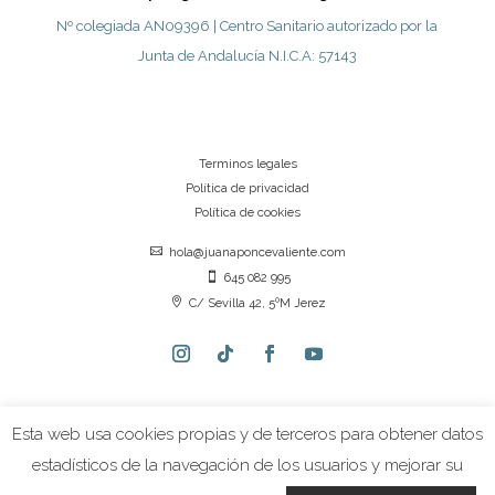
Nº colegiada AN09396 | Centro Sanitario autorizado por la
Junta de Andalucía N.I.C.A: 57143
Terminos legales
Política de privacidad
Política de cookies

hola@juanaponcevaliente.com

645 082 995

C/ Sevilla 42, 5ºM Jerez
Esta web usa cookies propias y de terceros para obtener datos
estadísticos de la navegación de los usuarios y mejorar su
Juana Ponce Valiente © 2026 | Todos los derechos
reservados.