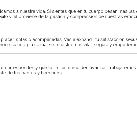
camos a nuestra vida. Si sientes que en tu cuerpo pesan más las
 éxito vital proviene de la gestión y comprensión de nuestras emoc
 placer, solas o acompañadas. Vas a expandir tu satisfacción sex
onoce su energía sexual se muestra más vital, segura y empoderad
 te corresponden y que te limitan e impiden avanzar. Trabajaremos 
aste de tus padres y hermanos.