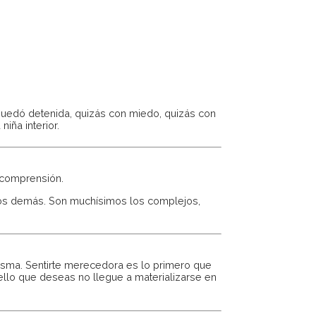
quedó detenida, quizás con miedo, quizás con
iña interior.
a comprensión.
 los demás. Son muchísimos los complejos,
misma. Sentirte merecedora es lo primero que
uello que deseas no llegue a materializarse en