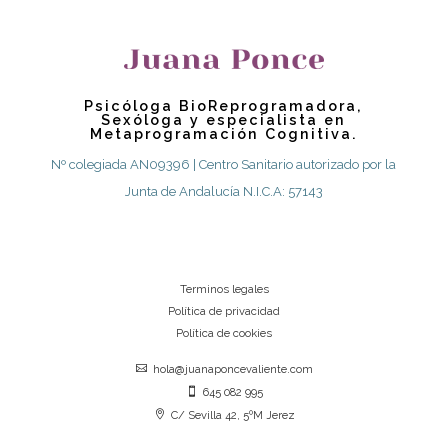
Psicóloga BioReprogramadora,
Sexóloga y especialista en
Metaprogramación Cognitiva.
Nº colegiada AN09396 | Centro Sanitario autorizado por la
Junta de Andalucía N.I.C.A: 57143
Terminos legales
Política de privacidad
Política de cookies

hola@juanaponcevaliente.com

645 082 995

C/ Sevilla 42, 5ºM Jerez