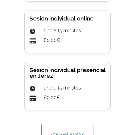
Sesión individual online
1 hora 15 minutos

80,00€

Sesión individual presencial
en Jerez
1 hora 15 minutos

80,00€

VOLVER ATRÁS